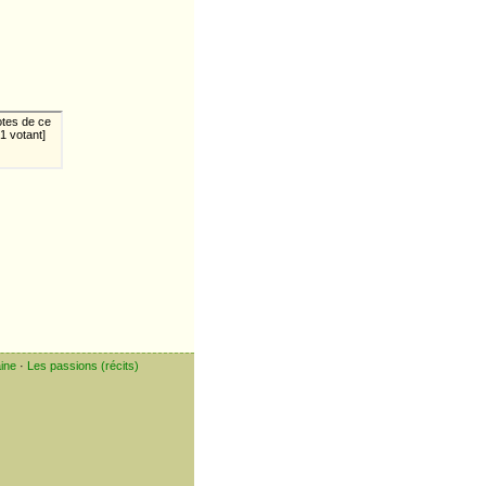
ine
·
Les passions (récits)