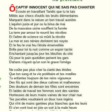
Ô
captif innocent qui ne sais pas chanter
Écoute en travaillant Tandis que tu te tais
Mêlés aux chocs d'outils les bruits élémentaires
Marquent dans la nature un bon travail austère
L'aquilon juste et pur ou la brise de mai
De la mauvaise usine soufflent la fumée
La terre par amour te nourrit les récoltes
Et l'arbre de science où mûrit la révolte
La mer et ses nénies dorlotent tes noyés
Et le feu le vrai feu l'étoile émerveillée
Brille pour toi la nuit comme un espoir tacite
Enchantant jusqu'au jour les bleuîtes du site
Où pour le pain quotidien peinent les gars
D'ahans n'ayant qu'un son le grave l'oméga
Ne coûte pas plus cher la clarté des étoiles
Que ton sang et ta vie prolétaire et tes mœlles
Tu enfantes toujours de tes reins vigoureux
a
Des fils qui sont des dieux calmes et malheureux
n
Des douleurs de demain tes filles sont enceintes
Et laides de travail tes femmes sont des saintes
Honteuses de leurs mains vaines de leur chair nue
Tes pucelles voudraient un doux luxe ingénu
Qui vînt de mains gantées plus blanches que les leurs
Et s'en vont tout en joie un soir à la male heure