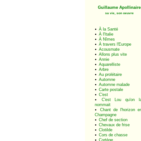
Guillaume Apollinaire
sa vie, son oeuvre
À la Santé
À l'Italie
À Nîmes
À travers l'Europe
Acousmate
Allons plus vite
Annie
Aquarelliste
Arbre
Au prolétaire
Automne
Automne malade
Carte postale
C'est
C'est Lou qu'on l
nommait
Chant de l'horizon e
Champagne
Chef de section
Chevaux de frise
Clotilde
Cors de chasse
Cortège