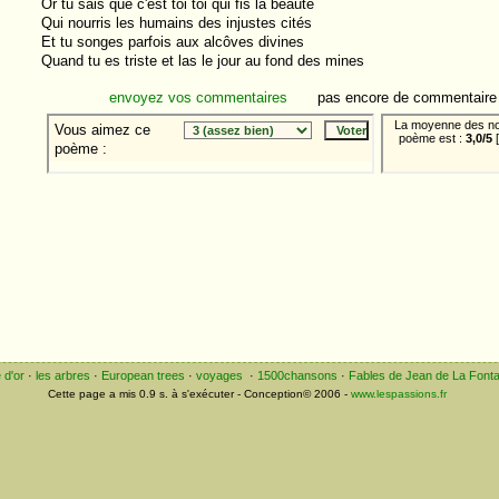
Or tu sais que c'est toi toi qui fis la beauté
Qui nourris les humains des injustes cités
Et tu songes parfois aux alcôves divines
Quand tu es triste et las le jour au fond des mines
envoyez vos commentaires
pas encore de commentaire
e
-
e d'or
·
les arbres
·
European trees
·
voyages
·
1500chansons
·
Fables de Jean de La Fonta
Cette page a mis 0.9 s. à s'exécuter - Conception© 2006 -
www.lespassions.fr