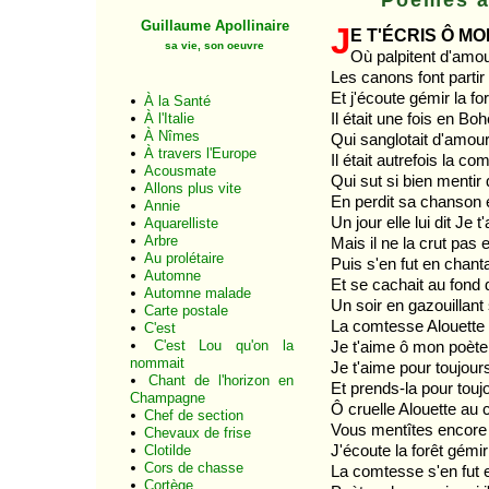
Guillaume Apollinaire
J
e t'écris ô m
sa vie, son oeuvre
Où palpitent d'amo
Les canons font parti
Et j'écoute gémir la f
À la Santé
Il était une fois en B
À l'Italie
À Nîmes
Qui sanglotait d'amour 
À travers l'Europe
Il était autrefois la c
Acousmate
Qui sut si bien mentir q
Allons plus vite
En perdit sa chanson 
Annie
Un jour elle lui dit Je
Aquarelliste
Arbre
Mais il ne la crut pas e
Au prolétaire
Puis s'en fut en chanta
Automne
Et se cachait au fond 
Automne malade
Un soir en gazouillant so
Carte postale
La comtesse Alouette 
C'est
C'est Lou qu'on la
Je t'aime ô mon poète e
nommait
Je t'aime pour toujours
Chant de l'horizon en
Et prends-la pour tou
Champagne
Ô cruelle Alouette au 
Chef de section
Vous mentîtes encore 
Chevaux de frise
J'écoute la forêt gémi
Clotilde
Cors de chasse
La comtesse s'en fut et
Cortège