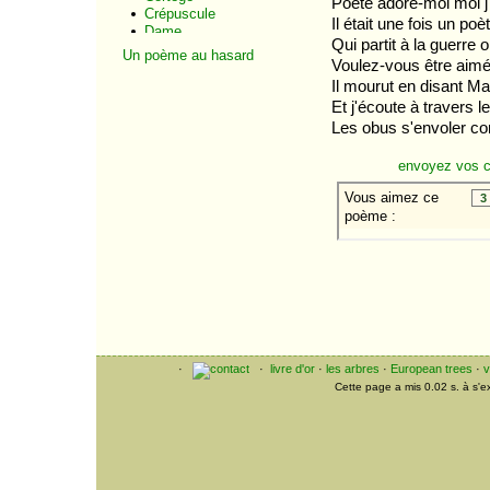
Poète adore-moi moi j
Crépuscule
Il était une fois un p
Dame
Qui partit à la guerre 
Dans l'abri-caverne
Un poème au hasard
Voulez-vous être aim
De la batterie de tir
Désir
Il mourut en disant M
Enfance
Et j'écoute à travers le 
Exercice
Les obus s'envoler c
Fête
Fusée
envoyez vos 
Guerre
Il pleut
Il y a
Inscription pour le
tombeau du peintre ,,,
Je t'écris ô mon Lou
La Chanson du Mal-
aimé
La jolie rousse
La Loreley
La synagogue
La tzigane
·
·
livre d'or
·
les arbres
·
European trees
·
v
L'assassin
Cette page a mis 0.02 s. à s'
Le Pont Mirabeau
Le repas
Les colchiques
Les cloches
Les femmes
Les sapins