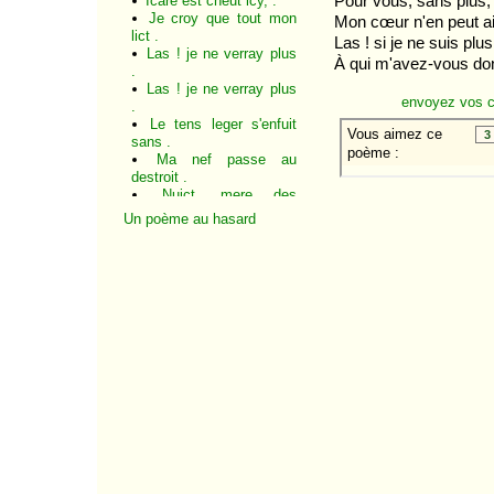
Pour vous, sans plus, 
Icare est cheut icy, .
Je croy que tout mon
Mon cœur n'en peut ai
lict .
Las ! si je ne suis plus
Las ! je ne verray plus
À qui m'avez-vous do
.
Las ! je ne verray plus
envoyez vos 
.
Le tens leger s'enfuit
sans .
Ma nef passe au
destroit .
Nuict, mere des
soucis, .
Un poème au hasard
Nuict, mere des
soucis, .
Ô mon cour plein
d'ennuis, .
Prière au sommeil
Quand je pouvais me
plaindre .
Que vous m'allez
tourmentant
Rosette, pour un peu
d'absence
Si la foi plus certaine
en une âme .
Si la loi des amours
saintement ...