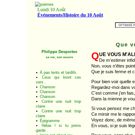
Que v
Philippe Desportes
Q
ue vous m'a
sa vie, son oeuvre
De m'estimer infid
Non, vous n'êtes point
Que je suis ferme et c
À pas lents et tardifs .
Ceux qui liront ces
Pour bien voir quelle e
vers .
Regardez-moi dans vo
Chanson
Chanson
C'est comme j'en fai
Chanson
Dans la mienne je vou
Contre une nuit trop
claire
Si vous pensez me ch
Contre une nuit trop
Ce miroir me le rappor
claire
Voyez donc, de même 
Épigramme
En vous, si je suis lég
Hélas ! si tu prens
garde .